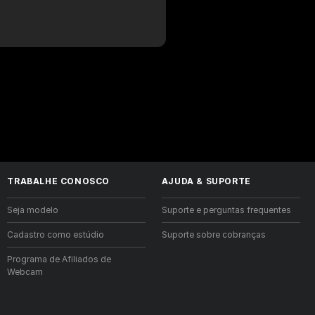
TRABALHE CONOSCO
AJUDA
&
SUPORTE
Seja modelo
Suporte e perguntas frequentes
Cadastro como estúdio
Suporte sobre cobranças
Programa de Afiliados de
Webcam