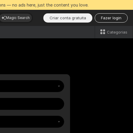
ns — no ads here, just the content you love.
Criar conta gratuita
Fazer login
Magic Search
Categorias