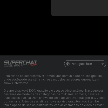
Português (BR)
Bem-vindo ao superchatlive! Somos uma comunidade on-line gratuita
onde você pode assistir a incríveis modelos amadores que realizam
shows interativos.
O superchatlive é 100% gratuito e o acesso é instantâneo. Navegue por
centenas de modelos das categorias de mulheres, homens, casais e
transexuais que realizam shows de sexo ao vivo 24 horas por dia, 7 dias
por semana. Além de assistir a shows ao vivo gratuitos, você também
tem a opção de shows particulares, espiar, chamadas de vídeo e enviar