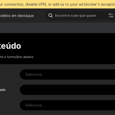
r connection, disable VPN, or add us to your ad blocker's exceptio
delos em destaque
teúdo
ha o formulário abaixo.
Selecione…
iado
Selecione…