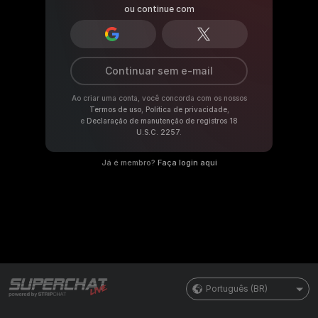
ou continue com
Continuar sem e-mail
Ao criar uma conta, você concorda com os nossos
Termos de uso
,
Política de privacidade
,
e
Declaração de manutenção de registros 18
U.S.C. 2257
.
Já é membro?
Faça login aqui
Português (BR)