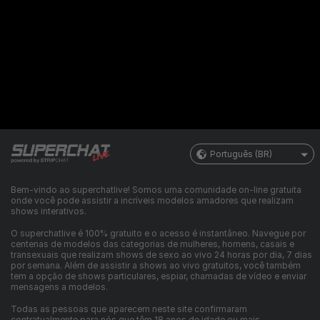
Português (BR)
Bem-vindo ao superchatlive! Somos uma comunidade on-line gratuita
onde você pode assistir a incríveis modelos amadores que realizam
shows interativos.
O superchatlive é 100% gratuito e o acesso é instantâneo. Navegue por
centenas de modelos das categorias de mulheres, homens, casais e
transexuais que realizam shows de sexo ao vivo 24 horas por dia, 7 dias
por semana. Além de assistir a shows ao vivo gratuitos, você também
tem a opção de shows particulares, espiar, chamadas de vídeo e enviar
mensagens a modelos.
Todas as pessoas que aparecem neste site confirmaram
contratualmente para nós que têm 18 anos de idade ou mais.