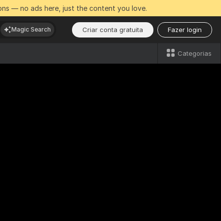
ns — no ads here, just the content you love.
Criar conta gratuita
Fazer login
Magic Search
Categorias