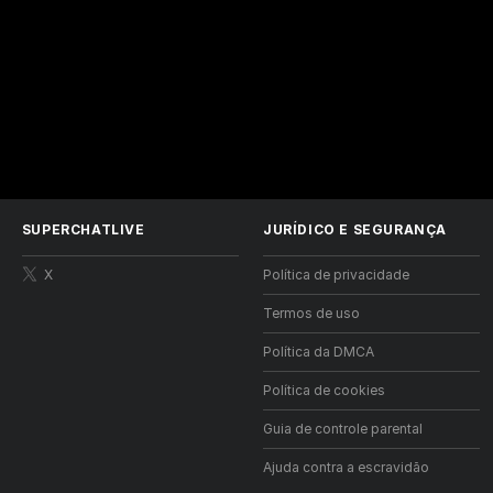
SUPERCHATLIVE
JURÍDICO E SEGURANÇA
X
Política de privacidade
Termos de uso
Política da DMCA
Política de cookies
Guia de controle parental
Ajuda contra a escravidão