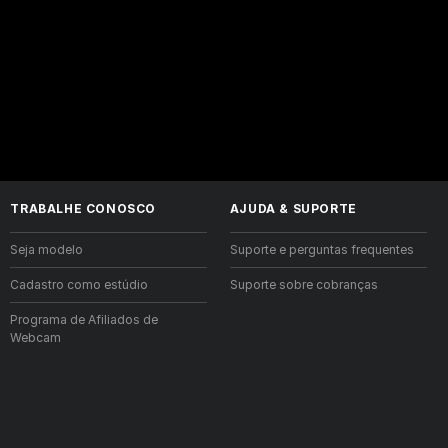
TRABALHE CONOSCO
AJUDA
&
SUPORTE
Seja modelo
Suporte e perguntas frequentes
Cadastro como estúdio
Suporte sobre cobranças
Programa de Afiliados de
Webcam